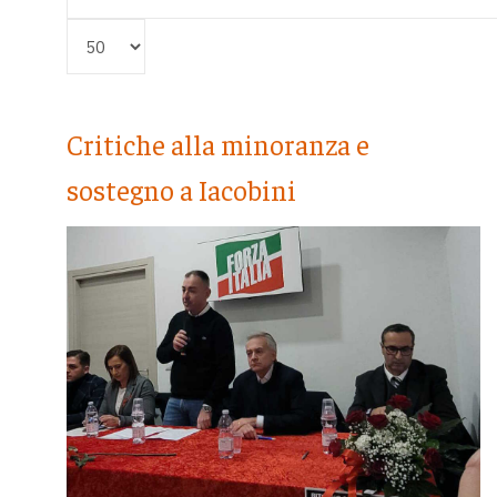
Visualizza #
Critiche alla minoranza e
sostegno a Iacobini