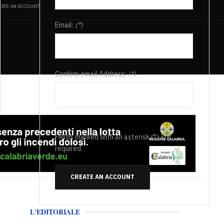
ATE AN ACCOUNT
Email:
(*)
Confirm email Address:
(*)
Fields marked with an asterisk (*) are
required.
CREATE AN ACCOUNT
L'EDITORIALE