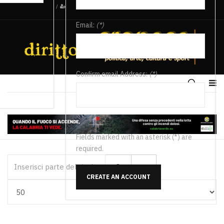
/
Email:
(*)
Confirm email Address:
(*)
Fields marked with an asterisk (*) are
required.
Inserisci parte del titolo
CREATE AN ACCOUNT
Visualizza #