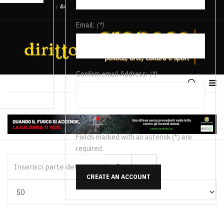
/
Email:
(*)
Confirm email Address:
(*)
Fields marked with an asterisk (*) are
required.
Inserisci parte del titolo
CREATE AN ACCOUNT
Visualizza #