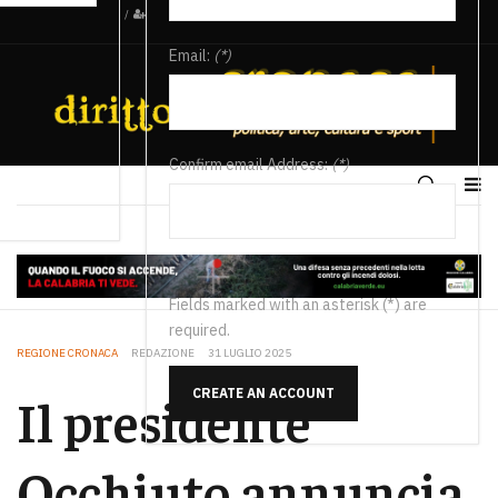
/
Email:
(*)
Confirm email Address:
(*)
Fields marked with an asterisk (*) are
required.
REGIONE CRONACA
REDAZIONE
31 LUGLIO 2025
CREATE AN ACCOUNT
Il presidente
Occhiuto annuncia