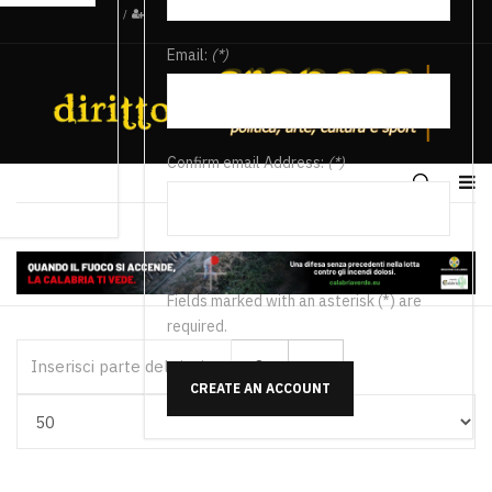
/
Email:
(*)
Confirm email Address:
(*)
Fields marked with an asterisk (*) are
required.
Inserisci parte del titolo
CREATE AN ACCOUNT
Visualizza #