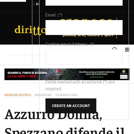
/
Email:
(*)
Confirm email Address:
(*)
Fields marked with an asterisk (*) are
required.
REGIONE POLITICA
REDAZIONE
25 APRILE 2026
CREATE AN ACCOUNT
Azzurro Donna,
Spezzano difende il