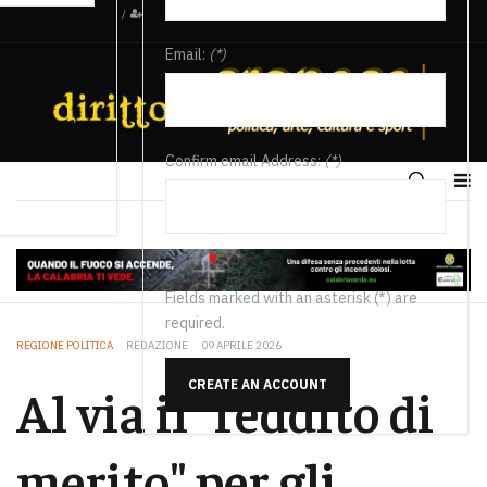
/
Email:
(*)
Confirm email Address:
(*)
Fields marked with an asterisk (*) are
required.
REGIONE POLITICA
REDAZIONE
09 APRILE 2026
CREATE AN ACCOUNT
Al via il "reddito di
merito" per gli