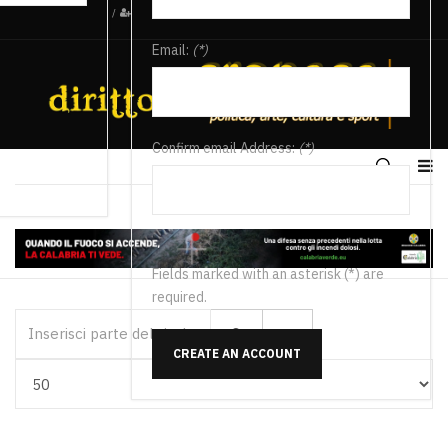
/
Email:
(*)
Confirm email Address:
(*)
Fields marked with an asterisk (*) are
required.
Inserisci parte del titolo
CREATE AN ACCOUNT
Visualizza #