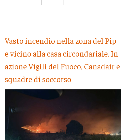
Vasto incendio nella zona del Pip
e vicino alla casa circondariale. In
azione Vigili del Fuoco, Canadair e
squadre di soccorso