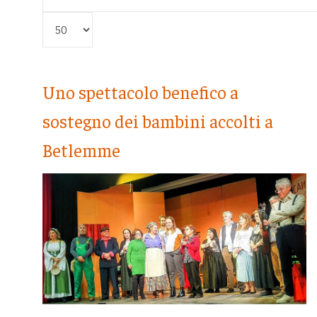
Visualizza #
Uno spettacolo benefico a
sostegno dei bambini accolti a
Betlemme