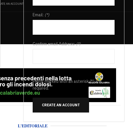
ATE AN ACCOUNT
Email:
(*)
Confirm email Address:
(*)
Fields marked with an asterisk (*) are
required.
CREATE AN ACCOUNT
L'EDITORIALE