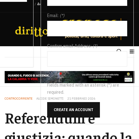
/
Email:
(*)
Confirm email Address:
(*)
Fields marked with an asterisk (*) are
required.
CONTROCORRENTE
ALCIDE SIMONETTI
21 FEBBRAIO 2026
CREATE AN ACCOUNT
Referendum e
giustizia: quando la