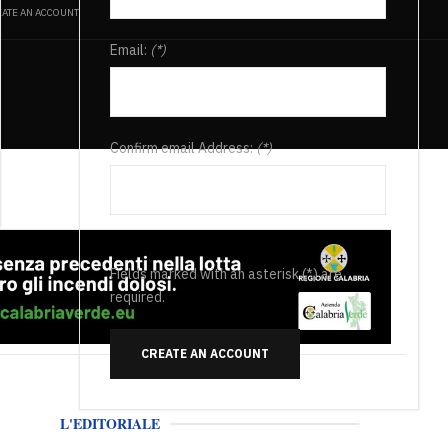
ATE AN ACCOUNT
Email:
(*)
Confirm email Address:
(*)
Fields marked with an asterisk (*) are
required.
CREATE AN ACCOUNT
L'EDITORIALE