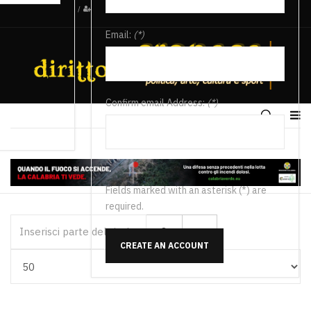
/
Email:
(*)
Confirm email Address:
(*)
Fields marked with an asterisk (*) are
required.
Inserisci parte del titolo
CREATE AN ACCOUNT
Visualizza #