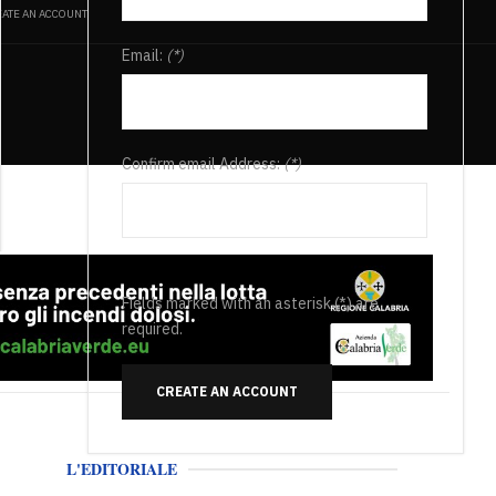
ATE AN ACCOUNT
Email:
(*)
Confirm email Address:
(*)
Fields marked with an asterisk (*) are
required.
CREATE AN ACCOUNT
L'EDITORIALE