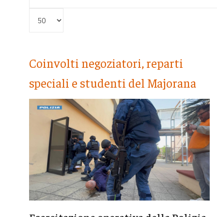
Visualizza #
Coinvolti negoziatori, reparti
speciali e studenti del Majorana
Esercitazione operativa della Polizia