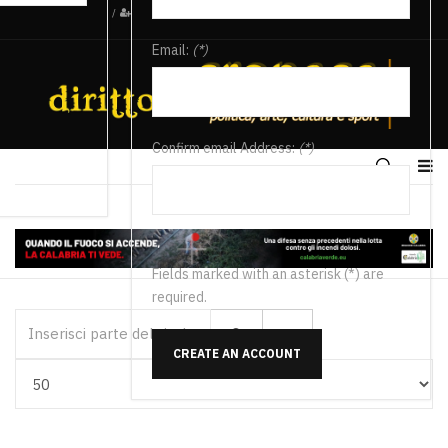
/
Email:
(*)
Confirm email Address:
(*)
Fields marked with an asterisk (*) are
required.
Inserisci parte del titolo
CREATE AN ACCOUNT
Visualizza #