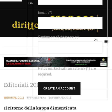
/
Email:
(*)
Confirm email Address:
(*)
Fields marked with an asterisk (*) are
required.
Editoriali 2011
CREATE AN ACCOUNT
EDITORIALI 2011
RAFFAELE FERA
16 FEBBRAIO 2011
Il ritorno della kappa dimenticata