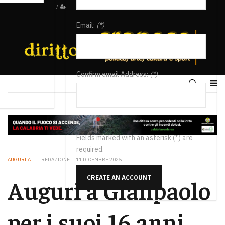
/
Email:
(*)
Confirm email Address:
(*)
Fields marked with an asterisk (*) are
required.
AUGURI A...
REDAZIONE
11 DICEMBRE 2025
CREATE AN ACCOUNT
Auguri a Gianpaolo
per i suoi 16 anni