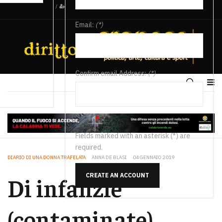
/
Email:
(*)
Confirm email Address:
(*)
Fields marked with an asterisk (*) are
required.
DIARIO DI UNA DONNA TRAFELATA
ANNA DE BLASI
04 GENNAIO 2019
CREATE AN ACCOUNT
Di infanzie
(contaminate)