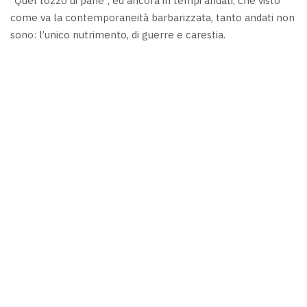
“Quel tozzo di pane”, ed ancora in tempi andati, che visto
come va la contemporaneità barbarizzata, tanto andati non
sono: l’unico nutrimento, di guerre e carestia.