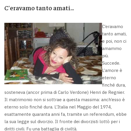
C'eravamo tanto amati...
C’eravamo
tanto amati,
e poi, non ci
amammo
più.
Succede.
L’amore è
eterno
finché dura,
sosteneva (ancor prima di Carlo Verdone) Henri de Regnier.
Il matrimonio non si sottrae a questa massima: anch’esso è
eterno solo finché dura. L’Italia nel Maggio del 1974,
esattamente quaranta anni fa, tramite un referendum, ebbe
la sua legge sul divorzio. Il fronte dei divorzisti lottò per i
diritti civili. Fu una battaglia di civiltà.