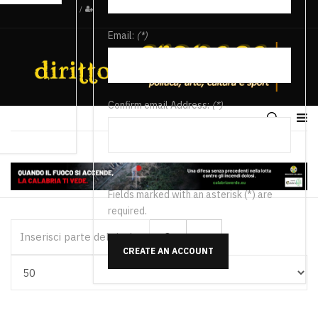
/
Email:
(*)
Confirm email Address:
(*)
Fields marked with an asterisk (*) are
required.
Inserisci parte del titolo
CREATE AN ACCOUNT
Visualizza #