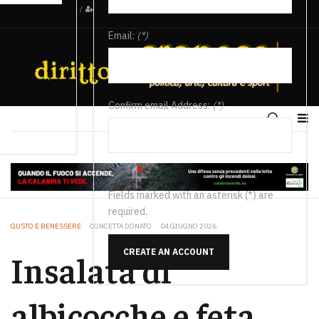
/
Email:
(*)
Confirm email Address:
(*)
Fields marked with an asterisk (*) are
required.
GUSTO E BENESSERE
CONCETTA DONATO
04 GIUGNO 2026
CREATE AN ACCOUNT
Insalata di
albicocche e feta