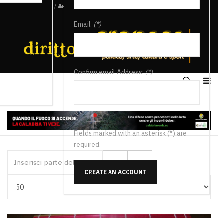
/
Email:
(*)
Confirm email Address:
(*)
Fields marked with an asterisk (*) are
required.
Inserisci parte del titolo
CREATE AN ACCOUNT
Visualizza #