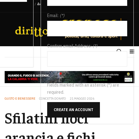
/
Email:
(*)
Confirm email Address:
(*)
Fields marked with an asterisk (*) are
required.
GUSTO E BENESSERE
CONCETTA DONATO
21 MAGGIO 2026
CREATE AN ACCOUNT
Sfilatini noci
arancia e fichi