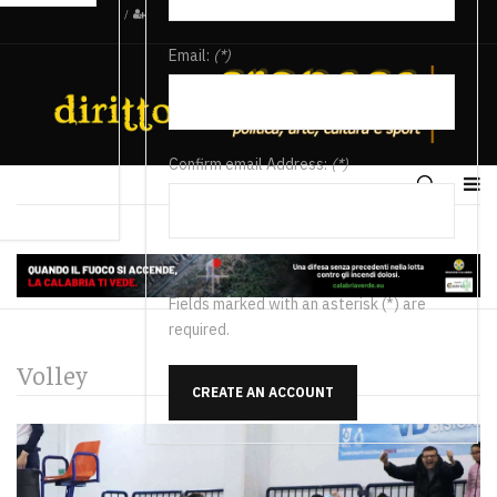
/
Email:
(*)
Confirm email Address:
(*)
Fields marked with an asterisk (*) are
required.
Volley
CREATE AN ACCOUNT