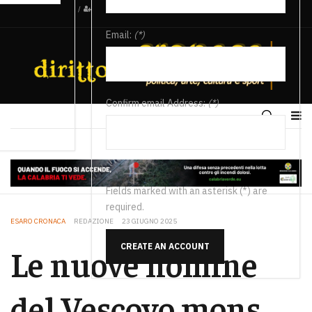
/
Email:
(*)
Confirm email Address:
(*)
Fields marked with an asterisk (*) are
required.
ESARO CRONACA
REDAZIONE
23 GIUGNO 2025
CREATE AN ACCOUNT
Le nuove nomine
del Vescovo mons.