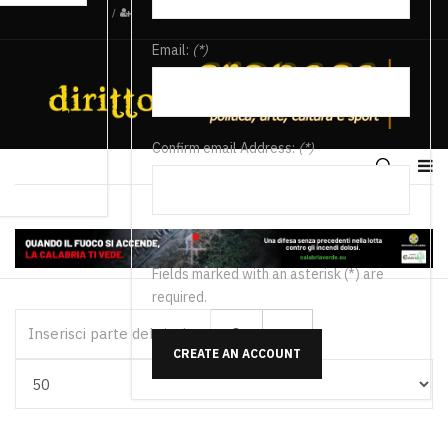
/
Email:
(*)
Confirm email Address:
(*)
Fields marked with an asterisk (*) are
required.
Inserisci parte del titolo
CREATE AN ACCOUNT
Visualizza #