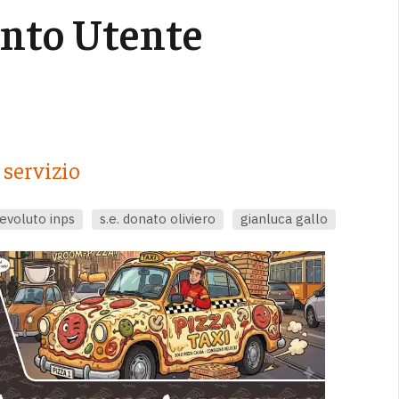
unto Utente
 servizio
evoluto inps
s.e. donato oliviero
gianluca gallo