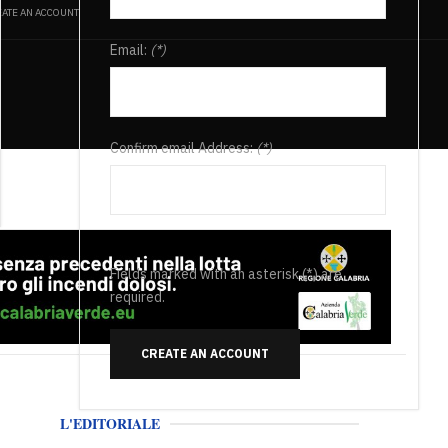
ATE AN ACCOUNT
Email:
(*)
Confirm email Address:
(*)
Fields marked with an asterisk (*) are
required.
CREATE AN ACCOUNT
L'EDITORIALE