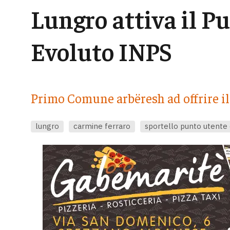
Lungro attiva il P
Evoluto INPS
Primo Comune arbëresh ad offrire il
lungro
carmine ferraro
sportello punto utente 