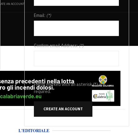
ATE AN ACCOUNT
Email:
(*)
Confirm email Address:
(*)
Fields marked with an asterisk (*) are
required.
CREATE AN ACCOUNT
L'EDITORIALE