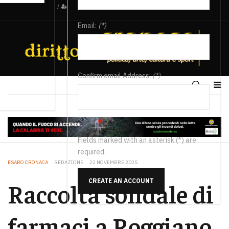
/
Email:
(*)
Confirm email Address:
(*)
Fields marked with an asterisk (*) are
required.
ESARO CRONACA
REDAZIONE
22 NOVEMBRE 2025
CREATE AN ACCOUNT
Raccolta solidale di
farmaci a Roggiano