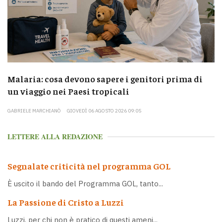
Malaria: cosa devono sapere i genitori prima di
un viaggio nei Paesi tropicali
GABRIELE MARCHIANÒ
GIOVEDÌ 06 AGOSTO 2026 09:05
LETTERE ALLA REDAZIONE
Segnalate criticità nel programma GOL
È uscito il bando del Programma GOL, tanto...
La Passione di Cristo a Luzzi
Luzzi, per chi non è pratico di questi ameni...