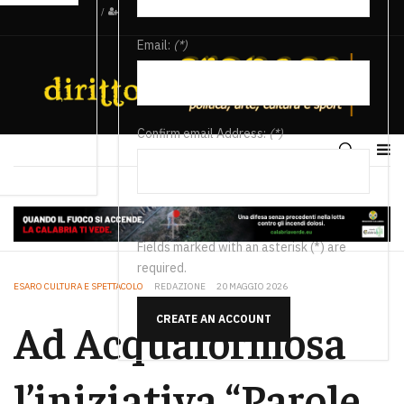
/
Email:
(*)
Confirm email Address:
(*)
Fields marked with an asterisk (*) are
required.
ESARO CULTURA E SPETTACOLO
REDAZIONE
20 MAGGIO 2026
CREATE AN ACCOUNT
Ad Acquaformosa
l’iniziativa “Parole,