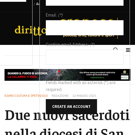
/
Email:
(*)
Confirm email Address:
(*)
Fields marked with an asterisk (*) are
required.
ESARO CULTURA E SPETTACOLO
REDAZIONE
12 MAGGIO 2025
CREATE AN ACCOUNT
Due nuovi sacerdoti
nella diocesi di San