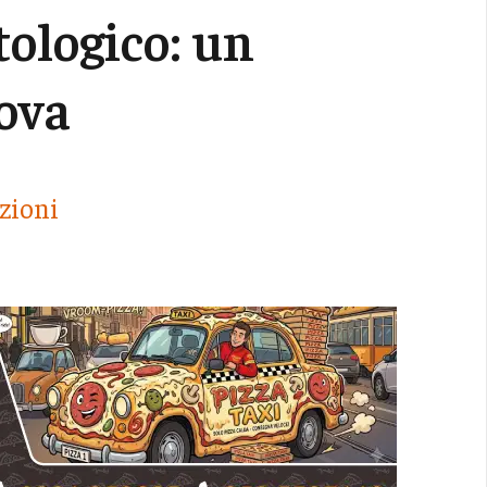
tologico: un
ova
uzioni