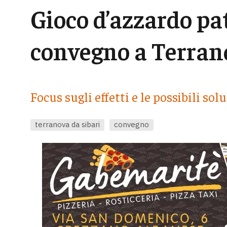
Gioco d’azzardo pa
convegno a Terran
Focus sugli effetti e le possibili sol
terranova da sibari
convegno