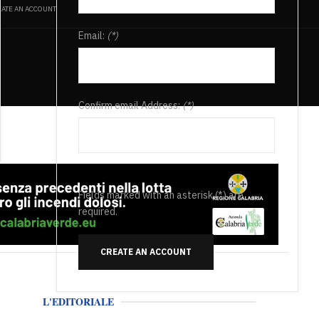
ATE AN ACCOUNT
Email:
(*)
Confirm email Address:
(*)
Fields marked with an asterisk (*) are
required.
CREATE AN ACCOUNT
L'EDITORIALE