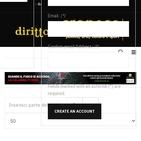
/
Email:
(*)
Confirm email Address:
(*)
Fields marked with an asterisk (*) are
required.
Inserisci parte del titolo
CREATE AN ACCOUNT
Visualizza #