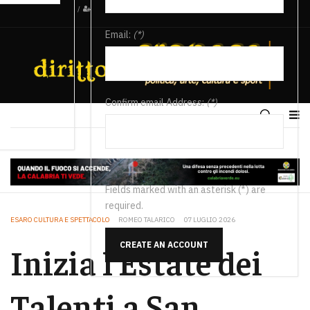
/
Email:
(*)
Confirm email Address:
(*)
Fields marked with an asterisk (*) are
required.
ESARO CULTURA E SPETTACOLO
ROMEO TALARICO
07 LUGLIO 2026
CREATE AN ACCOUNT
Inizia l’Estate dei
Talenti a San