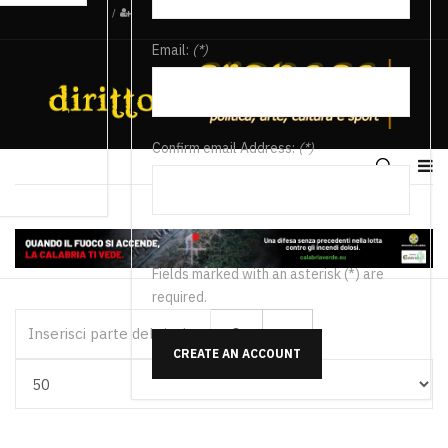
/
Email:
(*)
Confirm email Address:
(*)
Fields marked with an asterisk (*) are
required.
Inserisci parte del titolo
CREATE AN ACCOUNT
Visualizza #