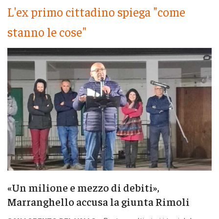
L'ex primo cittadino spiega "come
stanno le cose"
«Un milione e mezzo di debiti»,
Marranghello accusa la giunta Rimoli