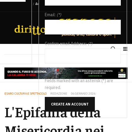
/
Email:
(*)
Confirm email Address:
(*)
Fields marked with an asterisk (*) are
required.
ESARO CULTURA E SPETTACOLO
REDAZIONE
06 GENNAIO 2026
CREATE AN ACCOUNT
L'Epifania della
Misericordia nei