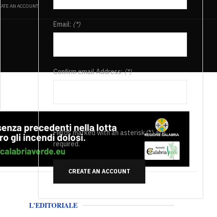
ATE AN ACCOUNT
Email:
(*)
Confirm email Address:
(*)
Fields marked with an asterisk (*) are
required.
CREATE AN ACCOUNT
L'EDITORIALE