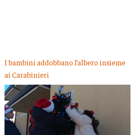
I bambini addobbano l’albero insieme
ai Carabinieri