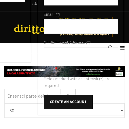
/
Email:
(*)
Confirm email Address:
(*)
Fields marked with an asterisk (*) are
required.
Inserisci parte del titolo
CREATE AN ACCOUNT
Visualizza #