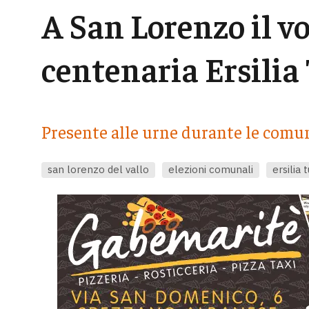
A San Lorenzo il vo
centenaria Ersilia
Presente alle urne durante le comun
san lorenzo del vallo
elezioni comunali
ersilia t