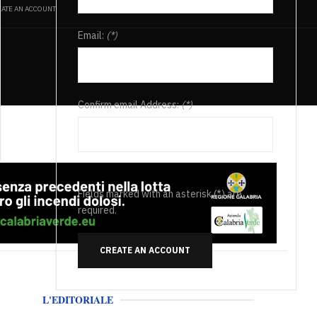
ATE AN ACCOUNT
Email:
(*)
Confirm email Address:
(*)
Fields marked with an asterisk (*) are
required.
CREATE AN ACCOUNT
L'EDITORIALE