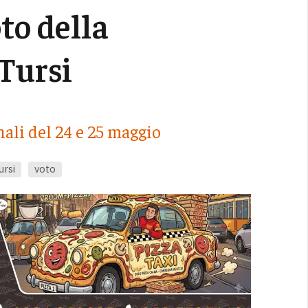
to della
 Tursi
ali del 24 e 25 maggio
ursi
voto