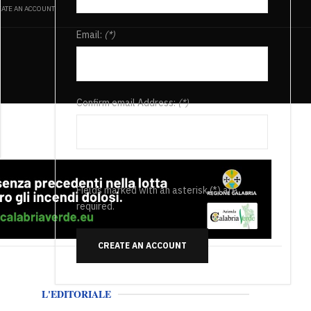
ATE AN ACCOUNT
Email:
(*)
Confirm email Address:
(*)
Fields marked with an asterisk (*) are
required.
CREATE AN ACCOUNT
L'EDITORIALE