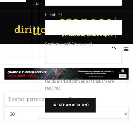
/
Email:
(*)
Confirm email Address:
(*)
Fields marked with an asterisk (*) are
required.
Inserisci parte del titolo
CREATE AN ACCOUNT
Visualizza #