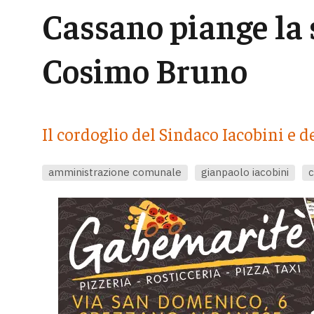
Cassano piange la
Cosimo Bruno
Il cordoglio del Sindaco Iacobini e
amministrazione comunale
gianpaolo iacobini
c