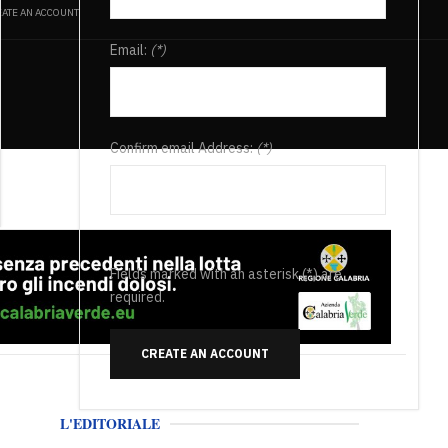
ATE AN ACCOUNT
Email:
(*)
Confirm email Address:
(*)
Fields marked with an asterisk (*) are
required.
CREATE AN ACCOUNT
L'EDITORIALE