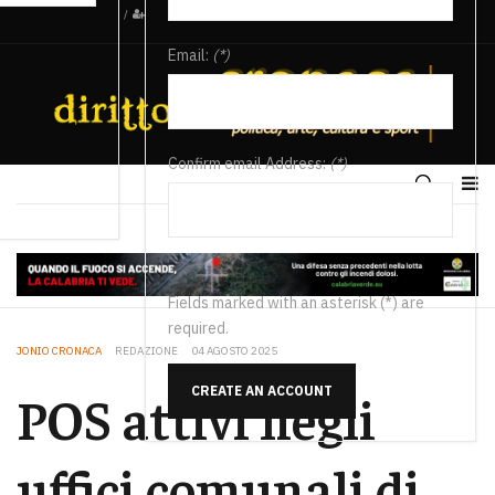
/
Email:
(*)
Confirm email Address:
(*)
Fields marked with an asterisk (*) are
required.
JONIO CRONACA
REDAZIONE
04 AGOSTO 2025
CREATE AN ACCOUNT
POS attivi negli
uffici comunali di