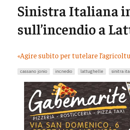
Sinistra Italiana 
sull’incendio a La
«Agire subito per tutelare l’agricolt
cassano jonio
incnedio
lattughelle
sinitra it