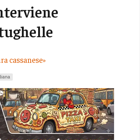
interviene
ttughelle
ura cassanese»
aliana