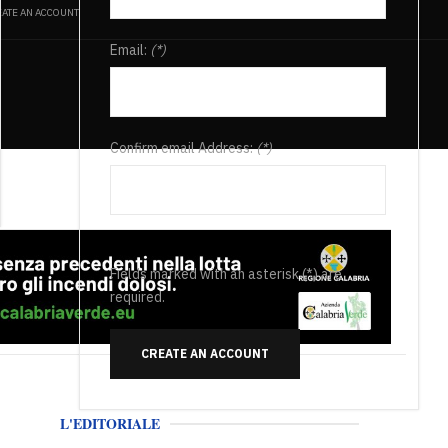
ATE AN ACCOUNT
Email:
(*)
Confirm email Address:
(*)
Fields marked with an asterisk (*) are
required.
CREATE AN ACCOUNT
L'EDITORIALE