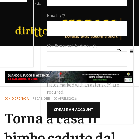
/
Email:
(*)
Confirm email Address:
(*)
Fields marked with an asterisk (*) are
required.
JONIO CRONACA
REDAZIONE
09 APRILE 2026
CREATE AN ACCOUNT
Torna a casa il
bimbo caduto dal