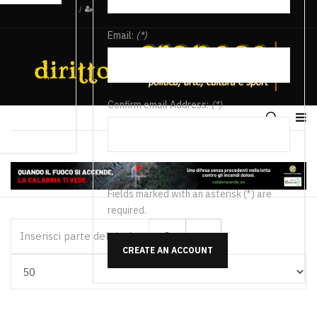
/
Email:
(*)
Confirm email Address:
(*)
Fields marked with an asterisk (*) are
required.
Inserisci parte del titolo
CREATE AN ACCOUNT
Visualizza #