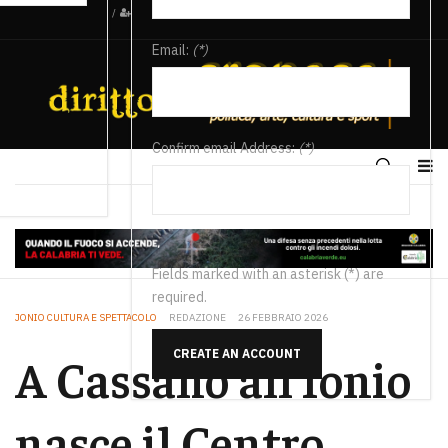
/
Email:
(*)
Confirm email Address:
(*)
Fields marked with an asterisk (*) are
required.
JONIO CULTURA E SPETTACOLO
REDAZIONE
26 FEBBRAIO 2026
CREATE AN ACCOUNT
A Cassano all’Ionio
nasce il Centro