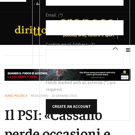
/
Email:
(*)
Confirm email Address:
(*)
Fields marked with an asterisk (*) are
required.
JONIO POLITICA
REDAZIONE
22 GENNAIO 2026
CREATE AN ACCOUNT
Il PSI: «Cassano
perde occasioni e