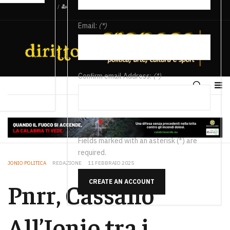
/
Email:
(*)
Confirm email Address:
(*)
Fields marked with an asterisk (*) are
required.
JONIO POLITICA
REDAZIONE
11 FEBBRAIO 2025
CREATE AN ACCOUNT
Pnrr, Cassano
All’Ionio tra i