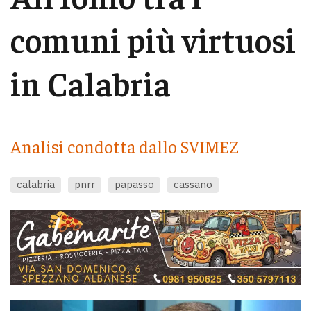
comuni più virtuosi
in Calabria
Analisi condotta dallo SVIMEZ
calabria
pnrr
papasso
cassano