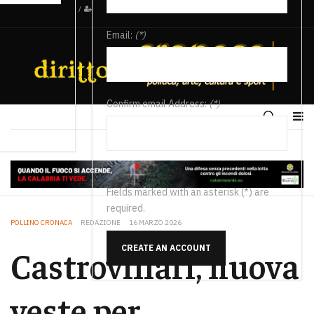
/
Email:
(*)
Confirm email Address:
(*)
Fields marked with an asterisk (*) are
required.
POLLINO CRONACA
REDAZIONE
16 MARZO 2026
CREATE AN ACCOUNT
Castrovillari, nuova
veste per