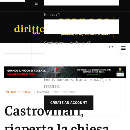
/
Email:
(*)
Confirm email Address:
(*)
Fields marked with an asterisk (*) are
required.
POLLINO CRONACA
REDAZIONE
22 GIUGNO 2026
CREATE AN ACCOUNT
Castrovillari,
riaperta la chiesa