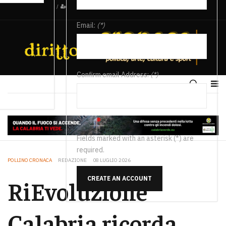
/
Email:
(*)
Confirm email Address:
(*)
Fields marked with an asterisk (*) are
required.
POLLINO CRONACA
REDAZIONE
08 LUGLIO 2026
CREATE AN ACCOUNT
RiEvoluzione
Calabria ricorda